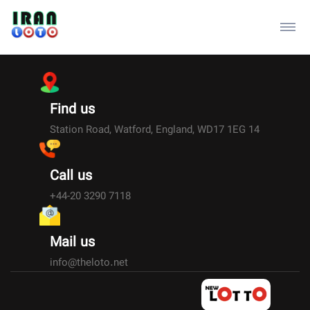
Find us
14 Station Road, Watford, England, WD17 1EG
Call us
+44-20 3290 7118
Mail us
info@theloto.net