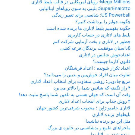
Mega Millions: رویای آمریکایی در قالب بلیط لاتاری
SuperEnalotto: بلیتی به سوی رویاهای ایتالیایی
US Powerball: شانسی برای تغییر زندگی
چگونه جوایز را برداشت کنیم؟
چگونه بفهمیم بلیط لاتاری ما برنده شده است
بلیط های لاتاری در حساب کاربری
چطور در لاتاری و بخت آزمایی شرکت کنم
8داستان موفقیت برندگان قرعه کشی
اعدادخوش شانس در لاتاری
قانون کارما چیست؟
اعداد تکرار شونده ؛ اعداد فرشتگان
تفاوت میان افراد خوش‌بین و بدبین را می‌دانید؟
مربع جادویی؛ روشی متفاوت برای انتخاب اعداد لاتاری
۴ راز نگفته که شانس شما را بالاتر می‌برد
وقت آن است که جهان هستی به تلقین شما پاسخِ مثبت دهد!
۴ روش جذاب برای انتخاب اعداد لاتاری
لاتاری جامبو ژاپن ؛ محبوب شرقی‌ترین کشور جهان
بلیطهای برنده لاتاری
مثل این دو برنده نباشید!
ماجراهای طمع و بدشانسی در جایزه ی بزرگ
برنده شدن در لاتاریها