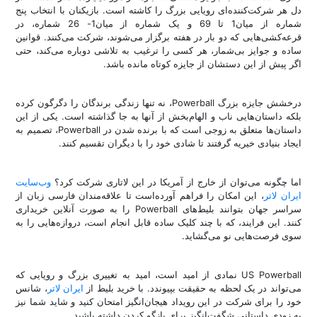
دل هر شرکت‌کننده‌ای رویایی بزرگ را کاشته است. بازیکنان با انتخاب پنج
شماره از میان1 تا 69 و یک شماره از میان1- 26 شماره، در
قرعه‌کشی‌هایی که دو بار در هفته برگزار می‌شوند، شرکت می‌کنند. قوانین
ساده و جوایز بی‌شمار، هر کسی را ترغیب به تلاشی دوباره می‌کند، حتی
اگر پیش از این دستشان از جایزه کوتاه مانده باشد.
درخشش جایزه بزرگ Powerball، نه تنها زندگی برندگان را دگرگون کرده
بلکه داستان‌هایی ناب و الهام‌بخش از آنها به جا گذاشته است. یکی از این
داستان‌ها متعلق به زوجی است که با برنده شدن در Powerball، تصمیم به
ایجاد بنیادی خیریه گرفتند تا شادی خود را با دیگران تقسیم کنند.
اما چگونه می‌توان از خارج از آمریکا در این لاتاری شرکت کرد؟
وب‌سایت‌
ایران لاتر
، این امکان را فراهم آورده‌است تا علاقه‌مندان فارسی زبان از
سراسر جهان بتوانند بلیط‌های Powerball را به صورت آنلاین خریداری
کنند. این فرایند، که با چند کلیک ساده قابل انجام است، دروازه‌هایی را به
سوی فرصت‌هایی نو می‌گشاید.
US Powerball نمادی از امید است، امید به تغییری بزرگ و رویایی که
می‌تواند در یک لحظه به حقیقت بپیوندد. با خرید بلیط از
ایران لاتر
، شانس
خود را برای شرکت در این رویداد هیجان‌انگیز امتحان کنید و شاید شما نیز
به زودی داستانی شگفت‌انگیز برای بازگو کردن داشته باشید.